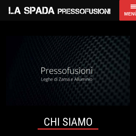
MEN
Home
Chi Siamo
I Servizi
Dove Siamo
Contatti
CHI SIAMO