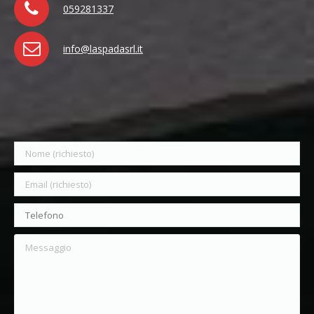
059281337
info@laspadasrl.it